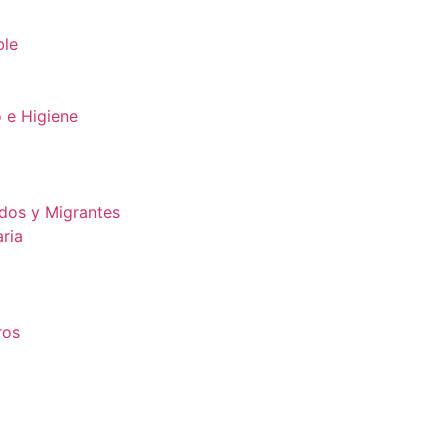
ble
 e Higiene
dos y Migrantes
ria
ros