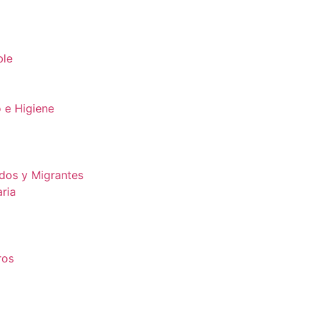
ble
 e Higiene
dos y Migrantes
ria
ros