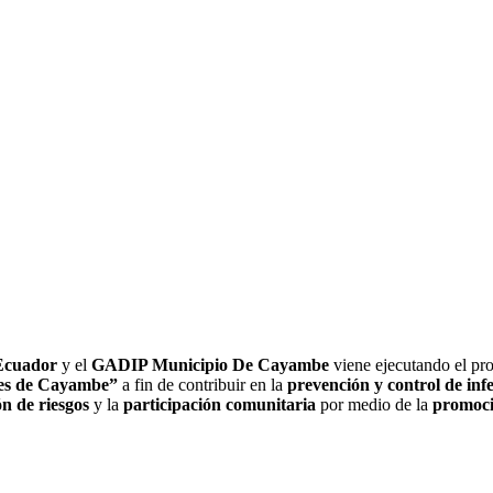
Ecuador
y el
GADIP Municipio De Cayambe
viene ejecutando el p
les de Cayambe”
a fin de contribuir en la
prevención y control de inf
ón de riesgos
y la
participación comunitaria
por medio de la
promoci