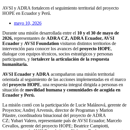
AVSI y ADRA fortalecen el seguimiento territorial del proyecto
HOPE en Ecuador y Perú.
mayo 10, 2026
Durante una misión desarrollada entre el
10 y el 30 de mayo de
2026,
representantes de
ADRA CZ, ADRA Ecuador, AVSI
Ecuador
y
AVSI
Foundation
visitaron distintos territorios de
intervención para conocer los avances del
proyecto HOPE
,
dialogar con equipos técnicos, socios estratégicos y personas
participantes, y f
ortalecer la articulación
de la respuesta
humanitaria.
AVSI Ecuador y ADRA
acompañaron una misión territorial
orientada al seguimiento de las acciones implementadas en el marco
del
proyecto HOPE
, una respuesta integral dirigida a personas en
situación de
movilidad humana y comunidades de acogida en
Ecuador y Perú.
La misión contó con la participación de Lucie Malánová, gerente de
Proyectos; Andrej
Arvensis
, director de Programas y Marion
Pilastre, coordinadora binacional del proyecto de ADRA
CZ;
Yubari
Valero, representante país de AVSI Ecuador; Marcelo
Cevallos, gerente del proyecto HOPE; Beatrice Campiotti,