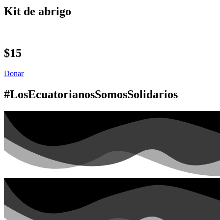
Kit de abrigo
$15
Donar
#LosEcuatorianosSomosSolidarios